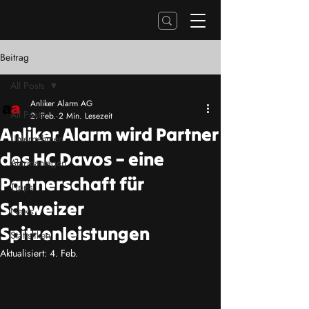
Beitrag
All Posts
Anliker Alarm AG
All Posts
2. Feb.
2 Min. Lesezeit
Anliker Alarm wird Partner
Unternehmen
des HC Davos – eine
Alarmanlagen
Partnerschaft für
Tipps
Schweizer
News
Spitzenleistungen
Statistiken
Aktualisiert:
4. Feb.