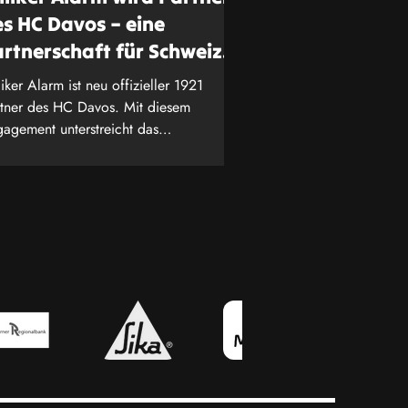
s HC Davos – eine
rtnerschaft für Schweizer
itzenleistungen
iker Alarm ist neu offizieller 1921
tner des HC Davos. Mit diesem
agement unterstreicht das
herheitsunternehmen seine tiefe
bundenheit zu Schweizer
tzenleistungen – sei es auf dem Eis
r im Bereich der Sicherheit.