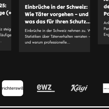
25:
de
Einbrüche in der Schweiz:
ge (+5
Pa
Wie Täter vorgehen – und
Sp
was das für Ihren Schutz
Anl
bedeutet
Par
z steigen
Einbrüche in der Schweiz nehmen zu. Was
Eng
läufiger
Statistiken über Täterverhalten verraten –
Sic
und warum professionelle
Ver
zt tun
Sicherheitsanalyse entscheidet. Jetzt
Spi
informieren.
ode