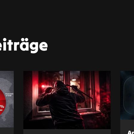
iträge
An