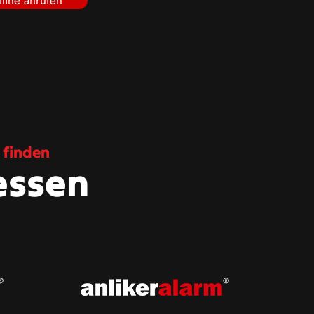
tline anrufen
 finden
essen