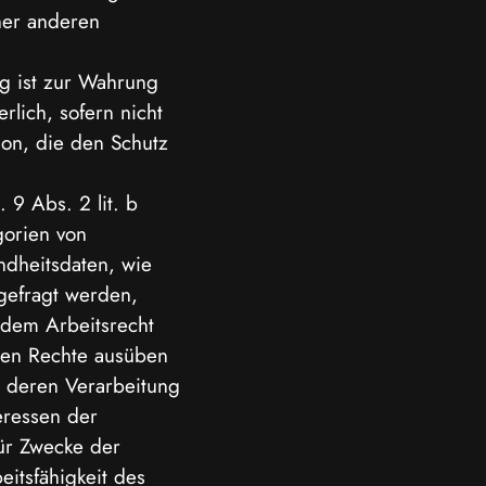
ner anderen
ng ist zur Wahrung
rlich, sofern nicht
son, die den Schutz
 9 Abs. 2 lit. b
orien von
dheitsdaten, wie
gefragt werden,
 dem Arbeitsrecht
den Rechte ausüben
t deren Verarbeitung
eressen der
ür Zwecke der
itsfähigkeit des