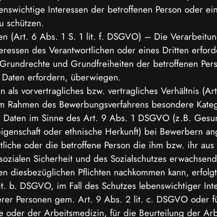
benswichtige Interessen der betroffenen Person oder ei
u schützen.
en (Art. 6 Abs. 1 S. 1 lit. f. DSGVO) – Die Verarbeitu
eressen des Verantwortlichen oder eines Dritten erforde
 Grundrechte und Grundfreiheiten der betroffenen Per
Daten erfordern, überwiegen.
als vorvertragliches bzw. vertragliches Verhältnis (Art.
m Rahmen des Bewerbungsverfahrens besondere Kateg
Daten im Sinne des Art. 9 Abs. 1 DSGVO (z.B. Gesun
genschaft oder ethnische Herkunft) bei Bewerbern an
tliche oder die betroffene Person die ihm bzw. ihr aus
sozialen Sicherheit und des Sozialschutzes erwachsen
en diesbezüglichen Pflichten nachkommen kann, erfolg
it. b. DSGVO, im Fall des Schutzes lebenswichtiger Int
er Personen gem. Art. 9 Abs. 2 lit. c. DSGVO oder f
 oder der Arbeitsmedizin, für die Beurteilung der Arbe