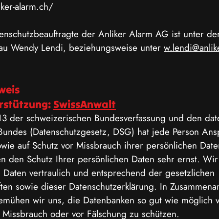
iker-alarm.ch/
tenschutzbeauftragte der Anliker Alarm AG ist unter d
Frau Wendy Lendi, beziehungsweise unter
w.lendi@anlik
weis
rstützung:
SwissAnwalt
l 13 der schweizerischen Bundesverfassung und den dat
undes (Datenschutzgesetz, DSG) hat jede Person Ansp
owie auf Schutz vor Missbrauch i
hrer persönlichen Date
n den Schutz Ihrer persönlichen Daten sehr ernst. Wir
Daten vertraulich und entsprechend der gesetzlichen
ften sowie dieser Datenschutzerklärung. In Zusammenar
emühen wir uns, die Datenbanken so gut wie möglich 
n, Missbrauch oder vor Fälschung zu schützen.