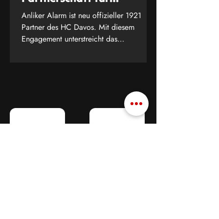
Schweizer
Anliker Alarm ist neu offizieller 1921
Spitzenleistungen
Partner des HC Davos. Mit diesem
Engagement unterstreicht das
Sicherheitsunternehmen seine tiefe
Verbundenheit zu Schweizer
Spitzenleistungen – sei es auf dem Eis
oder im Bereich der Sicherheit.