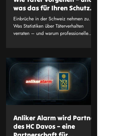
was das für Ihren Schutz
bedeutet
Einbrüche in der Schweiz nehmen zu.
Was Statistiken über Täterverhalten
verraten – und warum professionelle
Sicherheitsanalyse entscheidet. Jetzt
informieren.
Anliker Alarm wird Partner
des HC Davos – eine
Partnerschaft für